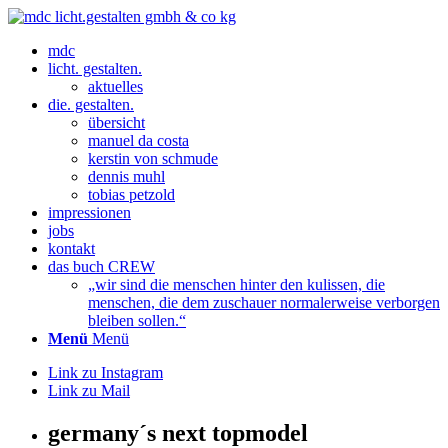
mdc
licht. gestalten.
aktuelles
die. gestalten.
übersicht
manuel da costa
kerstin von schmude
dennis muhl
tobias petzold
impressionen
jobs
kontakt
das buch CREW
„wir sind die menschen hinter den kulissen, die
menschen, die dem zuschauer normalerweise verborgen
bleiben sollen.“
Menü
Menü
Link zu Instagram
Link zu Mail
germany´s next topmodel