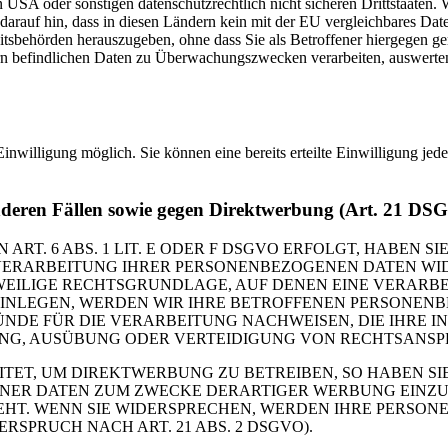
USA oder sonstigen datenschutzrechtlich nicht sicheren Drittstaaten. 
n darauf hin, dass in diesen Ländern kein mit der EU vergleichbares Da
tsbehörden herauszugeben, ohne dass Sie als Betroffener hiergegen ger
n befindlichen Daten zu Überwachungszwecken verarbeiten, auswerten 
inwilligung möglich. Sie können eine bereits erteilte Einwilligung jed
nderen Fällen sowie gegen Direktwerbung (Art. 21 DS
. 6 ABS. 1 LIT. E ODER F DSGVO ERFOLGT, HABEN SIE
VERARBEITUNG IHRER PERSONENBEZOGENEN DATEN WIDE
EWEILIGE RECHTSGRUNDLAGE, AUF DENEN EINE VERARBE
NLEGEN, WERDEN WIR IHRE BETROFFENEN PERSONENBE
DE FÜR DIE VERARBEITUNG NACHWEISEN, DIE IHRE IN
G, AUSÜBUNG ODER VERTEIDIGUNG VON RECHTSANSPRÜC
T, UM DIREKTWERBUNG ZU BETREIBEN, SO HABEN SIE
ER DATEN ZUM ZWECKE DERARTIGER WERBUNG EINZULEG
EHT. WENN SIE WIDERSPRECHEN, WERDEN IHRE PERSO
PRUCH NACH ART. 21 ABS. 2 DSGVO).