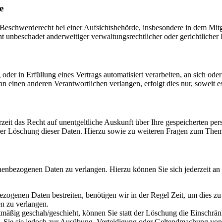
e
schwerderecht bei einer Aufsichtsbehörde, insbesondere in dem Mitgli
 unbeschadet anderweitiger verwaltungsrechtlicher oder gerichtlicher 
oder in Erfüllung eines Vertrags automatisiert verarbeiten, an sich od
n einen anderen Verantwortlichen verlangen, erfolgt dies nur, soweit e
zeit das Recht auf unentgeltliche Auskunft über Ihre gespeicherten 
der Löschung dieser Daten. Hierzu sowie zu weiteren Fragen zum Them
onenbezogenen Daten zu verlangen. Hierzu können Sie sich jederzeit a
ezogenen Daten bestreiten, benötigen wir in der Regel Zeit, um dies z
n zu verlangen.
mäßig geschah/geschieht, können Sie statt der Löschung die Einschrän
Sie sie jedoch zur Ausübung, Verteidigung oder Geltendmachung von R