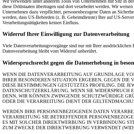
Wir verwenden unter anderem Tools von Unternehmen mit Sitz in den 
diese Drittstaaten übertragen und dort verarbeitet werden. Wir weise
Unternehmen dazu verpflichtet, personenbezogene Daten an Sicherhei
werden, dass US-Behörden (z. B. Geheimdienste) Ihre auf US-Server
Verarbeitungstätigkeiten keinen Einfluss.
Widerruf Ihrer Einwilligung zur Datenverarbeitung
Viele Datenverarbeitungsvorgänge sind nur mit Ihrer ausdrücklichen E
Datenverarbeitung bleibt vom Widerruf unberührt.
Widerspruchsrecht gegen die Datenerhebung in beso
WENN DIE DATENVERARBEITUNG AUF GRUNDLAGE VON ART
IHRER BESONDEREN SITUATION ERGEBEN, GEGEN DIE 
DIESE BESTIMMUNGEN GESTÜTZTES PROFILING. DIE J
DATENSCHUTZERKLÄRUNG. WENN SIE WIDERSPRUCH EI
DENN, WIR KÖNNEN ZWINGENDE SCHUTZWÜRDIGE GRÜN
ODER DIE VERARBEITUNG DIENT DER GELTENDMACHUN
WERDEN IHRE PERSONENBEZOGENEN DATEN VERARBEITE
VERARBEITUNG SIE BETREFFENDER PERSONENBEZOGEN
ES MIT SOLCHER DIREKTWERBUNG IN VERBINDUNG ST
ZUM ZWECKE DER DIREKTWERBUNG VERWENDET (WIDERS