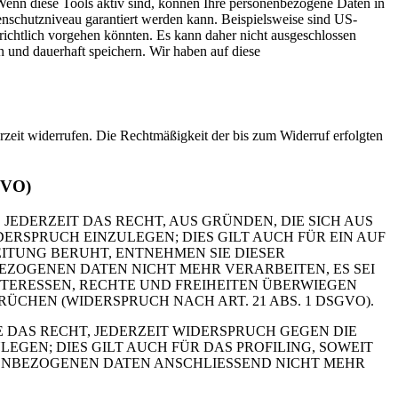
Wenn diese Tools aktiv sind, können Ihre personenbezogene Daten in
tenschutzniveau garantiert werden kann. Beispielsweise sind US-
ichtlich vorgehen könnten. Es kann daher nicht ausgeschlossen
und dauerhaft speichern. Wir haben auf diese
erzeit widerrufen. Die Rechtmäßigkeit der bis zum Widerruf erfolgten
GVO)
 JEDERZEIT DAS RECHT, AUS GRÜNDEN, DIE SICH AUS
RSPRUCH EINZULEGEN; DIES GILT AUCH FÜR EIN AUF
ITUNG BERUHT, ENTNEHMEN SIE DIESER
ZOGENEN DATEN NICHT MEHR VERARBEITEN, ES SEI
TERESSEN, RECHTE UND FREIHEITEN ÜBERWIEGEN
HEN (WIDERSPRUCH NACH ART. 21 ABS. 1 DSGVO).
 DAS RECHT, JEDERZEIT WIDERSPRUCH GEGEN DIE
EN; DIES GILT AUCH FÜR DAS PROFILING, SOWEIT
NENBEZOGENEN DATEN ANSCHLIESSEND NICHT MEHR