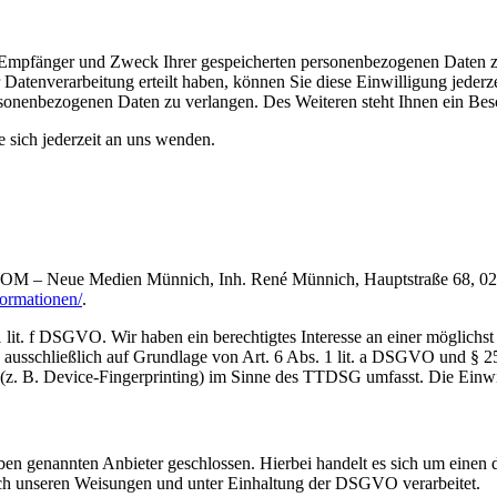
t, Empfänger und Zweck Ihrer gespeicherten personenbezogenen Daten z
Datenverarbeitung erteilt haben, können Sie diese Einwilligung jederz
sonenbezogenen Daten zu verlangen. Des Weiteren steht Ihnen ein Besc
sich jederzeit an uns wenden.
.COM – Neue Medien Münnich, Inh. René Münnich, Hauptstraße 68, 0274
formationen/
.
lit. f DSGVO. Wir haben ein berechtigtes Interesse an einer möglichst 
ng ausschließlich auf Grundlage von Art. 6 Abs. 1 lit. a DSGVO und §
(z. B. Device-Fingerprinting) im Sinne des TTDSG umfasst. Die Einwill
n genannten Anbieter geschlossen. Hierbei handelt es sich um einen da
ch unseren Weisungen und unter Einhaltung der DSGVO verarbeitet.