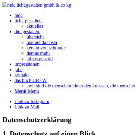
mdc
licht. gestalten.
aktuelles
die. gestalten.
übersicht
manuel da costa
kerstin von schmude
dennis muhl
tobias petzold
impressionen
jobs
kontakt
das buch CREW
„wir sind die menschen hinter den kulissen, die mensche
Menü
Menü
Link zu Instagram
Link zu Mail
Datenschutz­erklärung
1. Datenschutz auf einen Blick