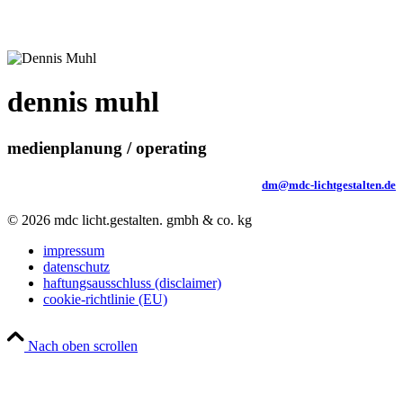
bester vernetzung und wir uns über seine geniale medienplanung
und die zuverlässige programmierung der pulte und videowände.
dennis muhl
medienplanung / operating
dm@mdc-lichtgestalten.de
© 2026 mdc licht.gestalten. gmbh & co. kg
impressum
datenschutz
haftungsausschluss (disclaimer)
cookie-richtlinie (EU)
Nach oben scrollen