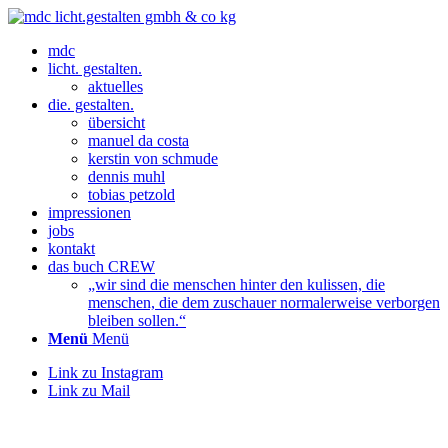
mdc
licht. gestalten.
aktuelles
die. gestalten.
übersicht
manuel da costa
kerstin von schmude
dennis muhl
tobias petzold
impressionen
jobs
kontakt
das buch CREW
„wir sind die menschen hinter den kulissen, die
menschen, die dem zuschauer normalerweise verborgen
bleiben sollen.“
Menü
Menü
Link zu Instagram
Link zu Mail
dennis ist ein leidenschaftlicher tüftler und im besten sinne ein
digitaler nerd. seine familie freut sich über ihr smartes zuhause mit