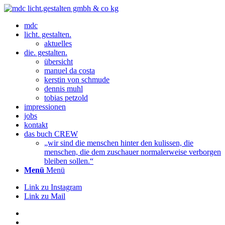
mdc
licht. gestalten.
aktuelles
die. gestalten.
übersicht
manuel da costa
kerstin von schmude
dennis muhl
tobias petzold
impressionen
jobs
kontakt
das buch CREW
„wir sind die menschen hinter den kulissen, die
menschen, die dem zuschauer normalerweise verborgen
bleiben sollen.“
Menü
Menü
Link zu Instagram
Link zu Mail