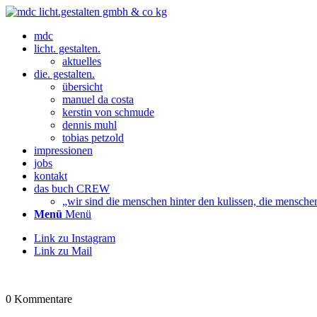
mdc
licht. gestalten.
aktuelles
die. gestalten.
übersicht
manuel da costa
kerstin von schmude
dennis muhl
tobias petzold
impressionen
jobs
kontakt
das buch CREW
„wir sind die menschen hinter den kulissen, die mensche
Menü
Menü
Link zu Instagram
Link zu Mail
0
Kommentare