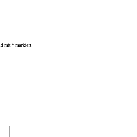
nd mit
*
markiert