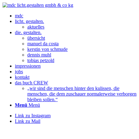
mdc
licht. gestalten.
aktuelles
die. gestalten.
übersicht
manuel da costa
kerstin von schmude
dennis muhl
tobias petzold
impressionen
jobs
kontakt
das buch CREW
„wir sind die menschen hinter den kulissen, die
menschen, die dem zuschauer normalerweise verborgen
bleiben sollen.“
Menü
Menü
Link zu Instagram
Link zu Mail