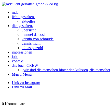
mdc
licht. gestalten.
aktuelles
die. gestalten.
übersicht
manuel da costa
kerstin von schmude
dennis muhl
tobias petzold
impressionen
jobs
kontakt
das buch CREW
„wir sind die menschen hinter den kulissen, die mensche
Menü
Menü
Link zu Instagram
Link zu Mail
0
Kommentare