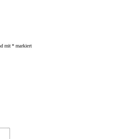
nd mit
*
markiert